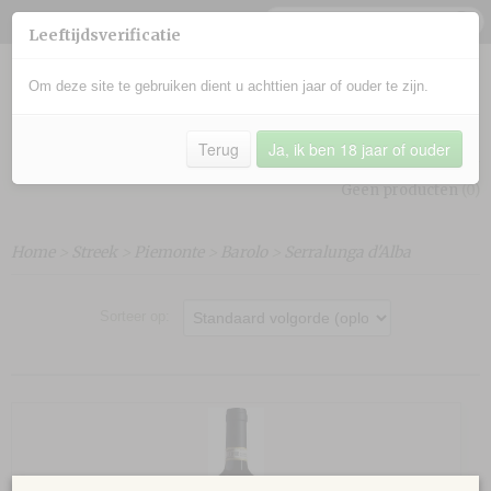
Leeftijdsverificatie
Om deze site te gebruiken dient u achttien jaar of ouder te zijn.
Terug
Ja, ik ben 18 jaar of ouder
Inloggen
Registreren
UW WINKELWAGEN
Geen producten
(0)
Home
>
Streek
>
Piemonte
>
Barolo
>
Serralunga d'Alba
Sorteer op: