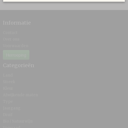
Informatie
Contact
Over ons
Voorwaarden
Herroeping
Categorieën
Land
Streek
Kleur
Afwijkende maten
Type
Jaargang
Druif
Bio / Natuurwijn
Voorraad