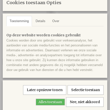
Cookies toestaan Opties
Toestemming
Details
Over
Op deze website worden cookies gebruikt
Serralunga Pira 2021
Cookies worden door ons gebruikt voor verkeersanalyse, het
Barolo Serralunga d'Alba 2021 - Luigi Pira 2021, in het…
aanbieden van sociale media-functies en het personaliseren van
informatie en advertenties. Daarnaast verlenen we onze sociale
€ 49,00
media-, advertentie- en analysepartners toegang tot informatie over
hoe u onze site gebruikt. Zij kunnen deze informatie gebruiken in
IN WINKELWAGEN
combinatie met andere gegevens die zij mogelijk hebben verzameld
door uw gebruik van hun diensten of die u hen hebt verstrekt.
Deze site komt tot stand door een samenwerking van De Eenighe
Later opnieuw tonen
Selectie toestaan
Amsterdamsche Wijnsociëteit met BIJ PAUL en De Wijnbrief van Frans
Verbunt.
Alles toestaan
Nee, niet akkoord