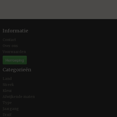
Informatie
Contact
Over ons
Voorwaarden
Herroeping
Categorieën
Land
Streek
Kleur
Afwijkende maten
Type
Jaargang
Druif