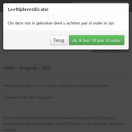
Leeftijdsverificatie
Om deze site te gebruiken dient u achttien jaar of ouder te zijn.
Terug
Ja, ik ben 18 jaar of ouder
Inloggen
Registreren
UW WINKELWAGEN
Geen producten
(0)
Home
>
Jaargang
>
2024
Helaas bevinden er zich in deze categorie nog geen producten.
Probeert u het later nog eens!
Deze site komt tot stand door een samenwerking van De Eenighe
Amsterdamsche Wijnsociëteit met BIJ PAUL en De Wijnbrief van Frans
Verbunt.