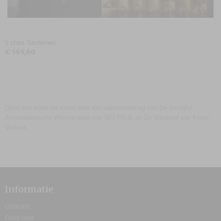
5 stars Sauternes
€ 569,60
Deze site komt tot stand door een samenwerking van De Eenighe
Amsterdamsche Wijnsociëteit met BIJ PAUL en De Wijnbrief van Frans
Verbunt.
Informatie
Contact
Over ons