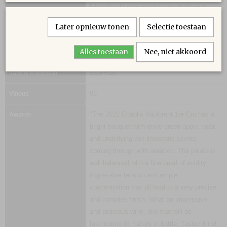
bijvoorbeeld een gevulde portobello met
geitenkaas. Ook lekker bij de lokale kaas
Later opnieuw tonen
Selectie toestaan
soumaintrain.
Alles toestaan
Nee, niet akkoord
8-10 °C
Serveertemperatuur
16,5+/20
Jancis Robinson
93
Vinous
"The 2022 Chablis Vaulorent 1er Cru has a
Awards
bright bouquet with dewy green apple, pear,
and underlying wet limestone scents
coming through with aeration. The palate is
well balanced with a fine bead of acidity,
impressive tension and ample
concentration that all lead to a very precise
and complex finish. What an impressive
and delicious wine, one that will be
fascinating to mature in bottle. Tasted blind