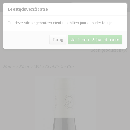
Leeftijdsverificatie
Om deze site te gebruiken dient u achttien jaar of ouder te zijn.
Terug
Ja, ik ben 18 jaar of ouder
Inloggen
Registreren
UW WINKELWAGEN
Geen producten
(0)
Home
>
Kleur
>
Wit
>
Chablis 1er Cru