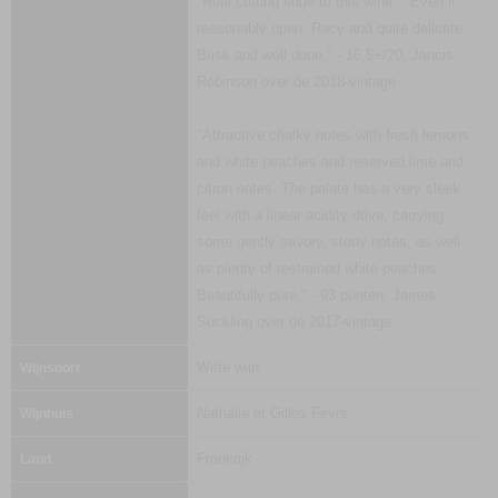
"Real cutting edge to this wine... Even if
reasonably open. Racy and quite delicate.
Brisk and well done." - 16,5+/20, Jancis
Robinson over de 2018-vintage
"Attractive chalky notes with fresh lemons
and white peaches and reserved lime and
citron notes. The palate has a very sleek
feel with a linear acidity drive, carrying
some gently savory, stony notes, as well
as plenty of restrained white peaches.
Beautifully pure." - 93 punten, James
Suckling over de 2017-vintage
Witte wijn
Wijnsoort
Nathalie et Gilles Fèvre
Wijnhuis
Frankrijk
Land