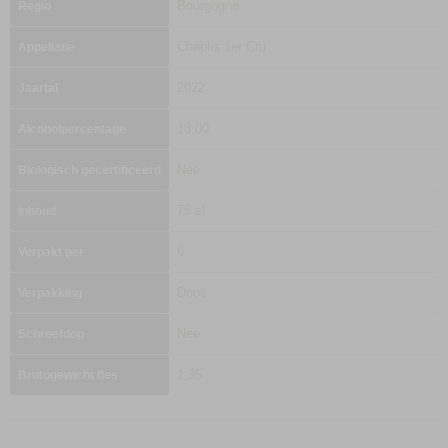
Bourgogne
Regio
Chablis 1er Cru
Appellatie
2022
Jaartal
13,00
Alcoholpercentage
Nee
Biologisch gecertificeerd
75 cl
Inhoud
6
Verpakt per
Doos
Verpakking
Nee
Schroefdop
1,35
Brutogewicht fles