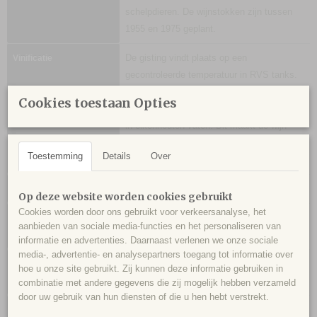
schelpdieren. De wijnstokken zijn tussen
1955 en 1975 geplant.
De gisting vindt plaats op een
Vinificatie
gecontroleerde temperatuur in RVS tanks.
Daarna rijpt de wijn op de gistcellen ('sur
Cookies toestaan Opties
lie') gedurende 12 maanden, waarvan 20%
in eikenhouten vaten. Dit maakt de wijn
zachter en geeft de wijn extra complexiteit
Toestemming
Details
Over
mee.
Licht goudgeel.
Kleur
Op deze website worden cookies gebruikt
Cookies worden door ons gebruikt voor verkeersanalyse, het
Perzik, ananas, mineralen, licht rokerig,
Geur
aanbieden van sociale media-functies en het personaliseren van
brioche.
informatie en advertenties. Daarnaast verlenen we onze sociale
media-, advertentie- en analysepartners toegang tot informatie over
Rijke wijn, vol fruit, licht getoast en
Smaak
hoe u onze site gebruikt. Zij kunnen deze informatie gebruiken in
mineralig.
combinatie met andere gegevens die zij mogelijk hebben verzameld
door uw gebruik van hun diensten of die u hen hebt verstrekt.
Lekker bij gerechten met champignons,
Serveren bij