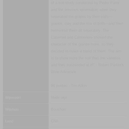
of a soil study conducted by Pedro Parra
and the previous winemaker, when they
separated the grapes by their soils—
granite, clay and the mix of both—and then
fermented them all separately. The
Cabernet and Carmenere showed the
character of the granite more, so they
decided to make a blend of them. The aim
is to show more the soil than the varieties,
and they succeeded at it!" - Robert Parker's
Wine Advocate
96 punten - Tim Atkin
Rode wijn
Wijnsoort
Bouchon
Wijnhuis
Chili
Land