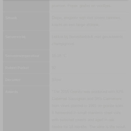
pruimen. Peper, grafiet en viooltjes.
Diepe, elegante wijn met stoere tannines,
Smaak
kracht en een lange afdronk.
Lekker bij hertenbiefstuk met gesauteerde
Serveren bij
champignons.
16-18 °C
Serveertemperatuur
92
Robert Parker
Silver
Decanter
"The 2015 Granito was produced with 62%
Awards
Cabernet Sauvignon and 38% Carmenere
from vines planted in 1991 on granite soils.
It fermented in small stainless steel vats
with selected yeasts and aged in oak
foudre for 18 months. The wine is the result