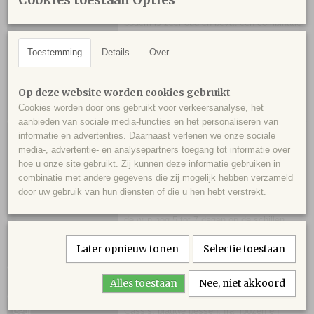
193 meter hoogte boven zeeniveau. De
bodem is zeer oud en bevat een combinatie
van graniet en zand. De bodem zit vol met
Toestemming
Details
Over
kwarts en andere mineralen. De druiven
worden met de hand geplukt: eerst de
Cabernet Sauvignon en daarna de
Op deze website worden cookies gebruikt
Carménère.
Cookies worden door ons gebruikt voor verkeersanalyse, het
aanbieden van sociale media-functies en het personaliseren van
informatie en advertenties. Daarnaast verlenen we onze sociale
Na een koude inweking van 96 uur op 10
Vinificatie
media-, advertentie- en analysepartners toegang tot informatie over
graden Celcius vergisten de druiven in
hoe u onze site gebruikt. Zij kunnen deze informatie gebruiken in
betonnen tanks op een gecontroleerde
combinatie met andere gegevens die zij mogelijk hebben verzameld
temperatuur van 24-28 graden Celcius voor
door uw gebruik van hun diensten of die u hen hebt verstrekt.
een periode van 14 dagen. Daarna weekt
de wijn nog 5 tot 7 dagen op de schillen.
Vervolgens rijpt de wijn 18 maanden in
Later opnieuw tonen
Selectie toestaan
foudres van 2500 liter en nog 1 jaar op fles.
Alles toestaan
Dieprood.
Nee, niet akkoord
Kleur
Cassis, blauwe bessen, frambozen en
Geur