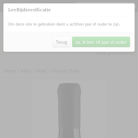
Leeftijdsverificatie
Om deze site te gebruiken dient u achttien jaar of ouder te zijn.
Terug
Ja, ik ben 18 jaar of ouder
Inloggen
Registreren
UW WINKELWAGEN
Geen producten
(0)
Home
>
Kleur
>
Rood
>
Granito Tinto