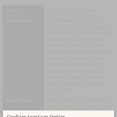
Cabernet Sauvignon, Carménère
Druivenras
Wijnhuis Bouchon Family Wines is een
Over het wijnhuis
pionier van het bottelen van het echte Chili.
Dit familiebedrijf, inmiddels de 4e generatie,
specialiseert zich in druivenrassen die
vervlochten zijn met de historie van Chili,
zoals Carignan, País en Sémillon. Bouchon
maakt wijnen in de droge Maule Valley,
waar zeer oude wijnstokken staan.
Bouchon biedt ook een uitstekende
Reserva-lijn van gangbare, internationaal
bekende druivenrassen met het karakter
van Maule Valley.
De druiven komen uit het droge Mingre, 45
Wijngaard en regio
kilometer van de Pacific-oceaan, die koude
zeewind aanvoert. De wijngaarden liggen op
Cookies toestaan Opties